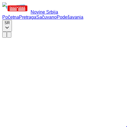
Novine Srbija
Početna
Pretraga
Sačuvano
Podešavanja
SR