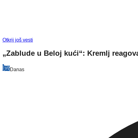
Otkrij još vesti
„Zablude u Beloj kući“: Kremlj reagova
Danas